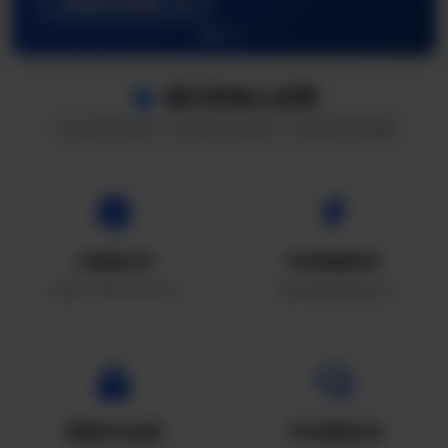
实时预测
查看数据
我们的核心优势
专业的技术团队 · 先进的分析算法 · 可靠的实时数据
AI智能分析
实时数据同步
深度学习算法持续优化
毫秒级数据更新延迟
数据安全加密
专业客服支持