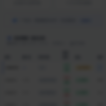
企业级SSL加密传输
7×24小时在线服务
广告位 · 数据服务合作 · 欢迎垂询
招商中
实时预测 · 组合分析
更新于 2026-08-07 11:25:41
算法 v1
黑马预测
预测
期号
倒计时
开奖号码
结果
状态
操作
小
--
3466516
--
预测中
单
小
3466515
11:25
4+4+7=15
命中
单双
单
小
3466514
11:21
4+1+6=11
命中
大小
双
大
3466513
11:18
0+8+0=08
命中
单双