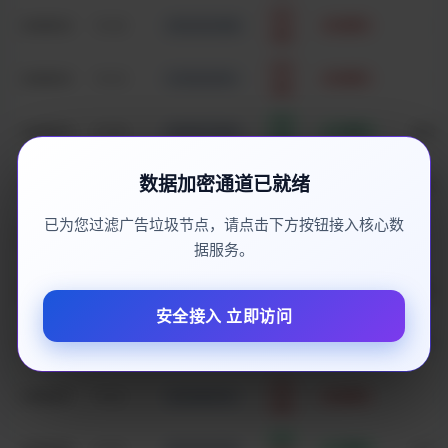
大
3466504
10:46
9+0+0=09
未中
-
双
大
3466503
10:43
1+0+0=01
未中
-
双
大
3466502
10:39
8+9+7=24
命中
组合
双
小
数据加密通道已就绪
3466501
10:36
0+3+0=03
命中
组合
单
已为您过滤广告垃圾节点，请点击下方按钮接入核心数
小
3466500
10:32
4+8+8=20
未中
-
据服务。
单
小
3466499
10:29
1+6+6=13
命中
大小
双
安全接入 立即访问
大
3466498
10:25
8+6+8=22
命中
大小
单
大
3466497
10:22
3+2+6=11
未中
-
双
大